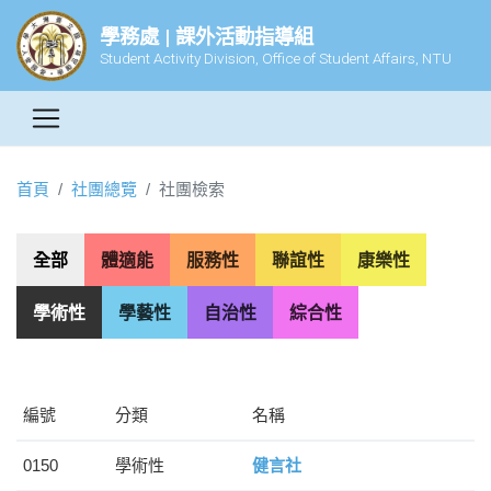
學務處 | 課外活動指導組
Student Activity Division, Office of Student Affairs, NTU
首頁
社團總覽
社團檢索
全部
體適能
服務性
聯誼性
康樂性
學術性
學藝性
自治性
綜合性
編號
分類
名稱
0150
學術性
健言社