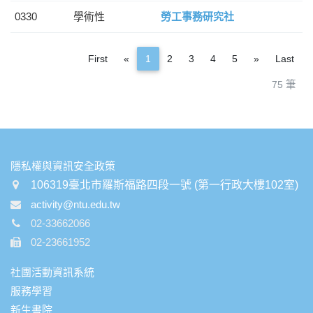
0330
學術性
勞工事務研究社
Previous
Next
First
«
1
2
3
4
5
»
Last
75 筆
:::
隱私權與資訊安全政策
106319臺北市羅斯福路四段一號 (第一行政大樓102室)
activity@ntu.edu.tw
02-33662066
02-23661952
社團活動資訊系統
服務學習
新生書院